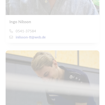
Ingo Nilsson
0541-37584
inilsson-tt@web.de