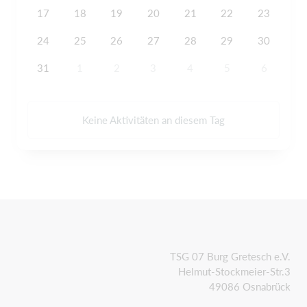
17
18
19
20
21
22
23
24
25
26
27
28
29
30
31
1
2
3
4
5
6
Keine Aktivitäten an diesem Tag
TSG 07 Burg Gretesch e.V.
Helmut-Stockmeier-Str.3
49086 Osnabrück