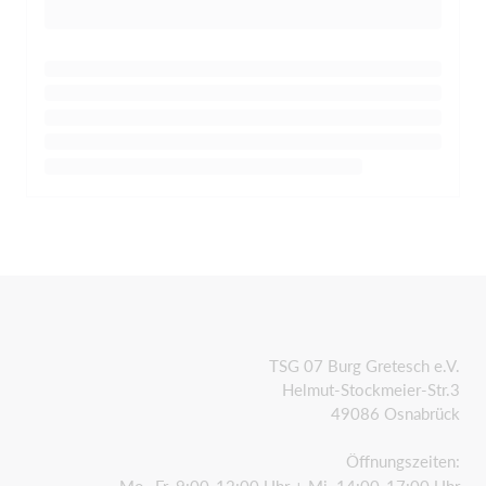
TSG 07 Burg Gretesch e.V.
Helmut-Stockmeier-Str.3
49086 Osnabrück
Öffnungszeiten:
Mo.-Fr. 9:00-12:00 Uhr + Mi. 14:00-17:00 Uhr