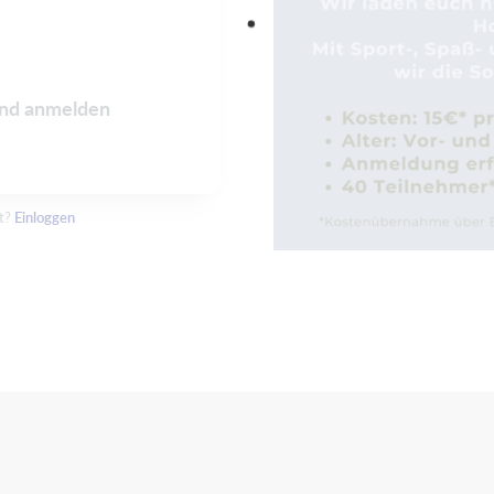
and anmelden
nt?
Einloggen